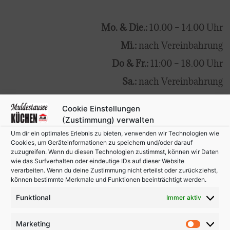
Mo. & Die.:
10.00 – 14.00 Uhr
Mi.:
nach Vereinbahrung
Do & Fr.:
11:00 – 18.00 Uhr
Sa.:
nach Vereinbahrung
Cookie Einstellungen
(Zustimmung) verwalten
Um dir ein optimales Erlebnis zu bieten, verwenden wir Technologien wie
Cookies, um Geräteinformationen zu speichern und/oder darauf
zuzugreifen. Wenn du diesen Technologien zustimmst, können wir Daten
wie das Surfverhalten oder eindeutige IDs auf dieser Website
verarbeiten. Wenn du deine Zustimmung nicht erteilst oder zurückziehst,
Name
können bestimmte Merkmale und Funktionen beeinträchtigt werden.
Funktional
Immer aktiv
Telefon
Marketing