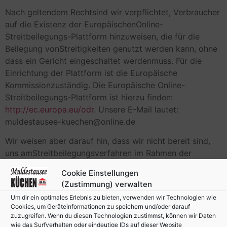
Nach geltendem Rechtsind wir verpflichtet, Verbraucher
auf die Existenz der EuropäischenOnline-
Streitbeilegungs-Plattform hinzuweisen, die für die
Beilegung vonStreitigkeiten genutzt werden kann, ohne
dass ein Gericht eingeschaltet werdenmuss. Für die
Einrichtung der Plattform ist die Europäische
Kommissionzuständig. Die Europäische Online-
Streitbeilegungs-Plattform ist hierzu finden:
http://ec.europa.eu/odr
. Unsere E-Mail lautet:
muldestausee-kuechen@online.de
Wir weisen aber darauf hin, dass wir nicht bereit sind,
uns amStreitbeilegungsverfahren im Rahmen der
EuropäischenOnline-Streitbeilegungs-Plattform zu
Cookie Einstellungen
beteiligen. Nutzen Sie zur Kontaktaufnahmebitte unsere
(Zustimmung) verwalten
obige E-Mail und Telefonnummer.
Um dir ein optimales Erlebnis zu bieten, verwenden wir Technologien wie
Cookies, um Geräteinformationen zu speichern und/oder darauf
zuzugreifen. Wenn du diesen Technologien zustimmst, können wir Daten
wie das Surfverhalten oder eindeutige IDs auf dieser Website